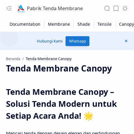
Pabrik Tenda Membrane
Hubungi Kami
Whatsapp
Beranda
Tenda Membrane Canopy
Tenda Membrane Canopy –
Solusi Tenda Modern untuk
RTL Mode
Setiap Acara Anda!
🌟
Rich Results Test
PageSpeed Insights
Mencari tenda dengan desain elegan dan perlindungan